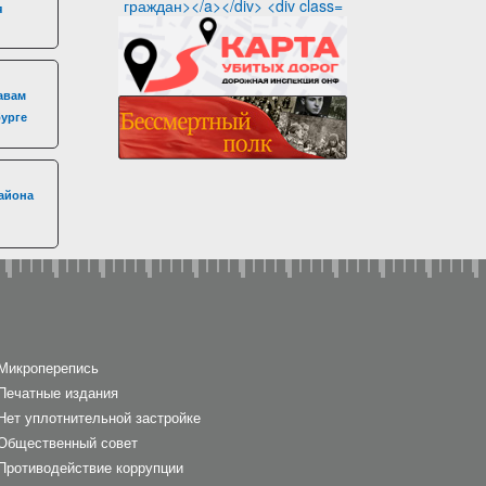
я
авам
бурге
айона
Микроперепись
Печатные издания
Нет уплотнительной застройке
Общественный совет
Противодействие коррупции