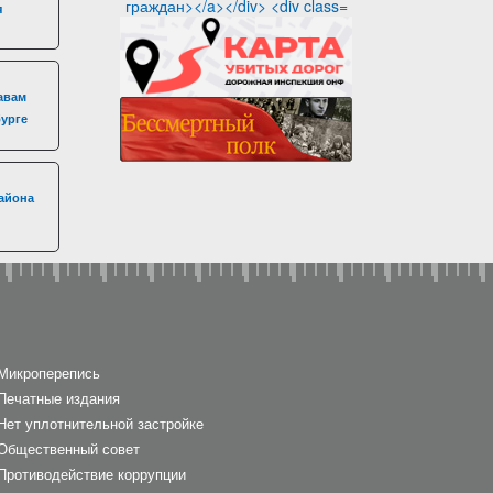
я
авам
бурге
айона
Микроперепись
Печатные издания
Нет уплотнительной застройке
Общественный совет
Противодействие коррупции