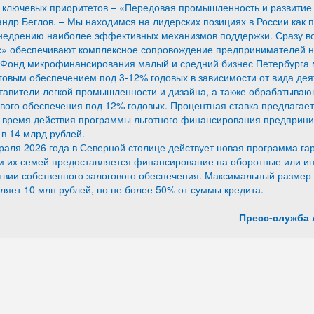
 ключевых приоритетов – «Передовая промышленность и развитие 
андр Беглов. – Мы находимся на лидерских позициях в России как
внедрению наиболее эффективных механизмов поддержки. Сразу в
с» обеспечивают комплексное сопровождение предпринимателей на
 Фонд микрофинансирования малый и средний бизнес Петербурга 
говым обеспечением под 3-12% годовых в зависимости от вида дея
тавители легкой промышленности и дизайна, а также обрабатывающ
вого обеспечения под 12% годовых. Процентная ставка предлагаетс
ё время действия программы льготного финансирования предприн
в 14 млрд рублей.
раля 2026 года в Северной столице действует новая программа га
м их семей предоставляется финансирование на оборотные или ин
твии собственного залогового обеспечения. Максимальный размер 
ляет 10 млн рублей, но не более 50% от суммы кредита.
Пресс-служба 