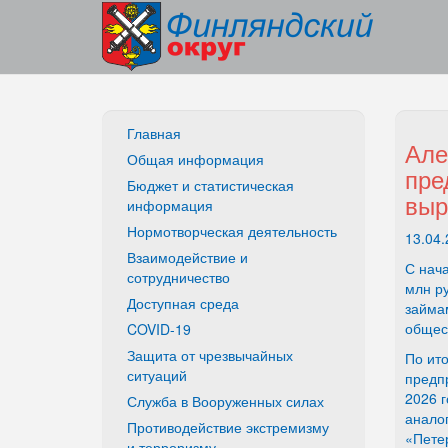
Главная
Але
Общая информация
пре
Бюджет и статистическая
выр
информация
Нормотворческая деятельность
13.04.
Взаимодействие и
С нач
сотрудничество
млн ру
Доступная среда
займам
общест
COVID-19
Защита от чрезвычайных
По ито
ситуаций
предпр
2026 г
Служба в Вооруженных силах
анало
Противодействие экстремизму
«Пете
и терроризму