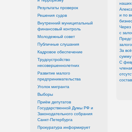
наших
Результаты проверок
Алекс
и по 
Решения судов
бизне
Внутренний муниципальный
Через
финансовый контроль
с зало
Молодежный совет
Предс
Публичные слушания
залого
За вс
Кадровое обеспечение
сумму 
Трудоустройство
С фев
несовершеннолетних
члена
Развитие малого
отсутс
предпринимательства
состав
Уголок мигранта
Выборы
Приём депутатов
Государственной Думы РФ и
Законодательного собрания
Санкт-Петербурга
Прокуратура информирует