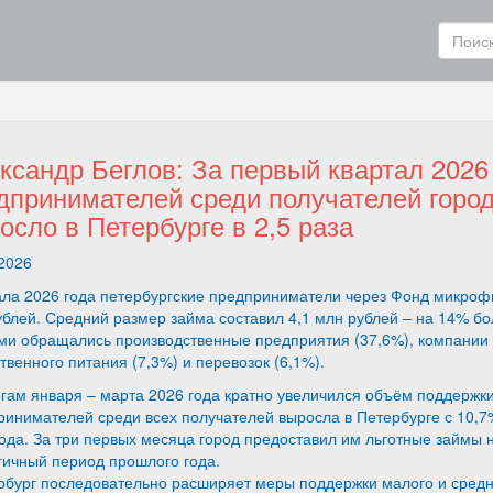
ксандр Беглов: За первый квартал 2026
дпринимателей среди получателей город
осло в Петербурге в 2,5 раза
2026
ала 2026 года петербургские предприниматели через Фонд микроф
блей. Средний размер займа составил 4,1 млн рублей – на 14% бол
и обращались производственные предприятия (37,6%), компании из
венного питания (7,3%) и перевозок (6,1%).
гам января – марта 2026 года кратно увеличился объём поддержки т
инимателей среди всех получателей выросла в Петербурге с 10,7% 
ода. За три первых месяца город предоставил им льготные займы н
гичный период прошлого года.
рбург последовательно расширяет меры поддержки малого и средне