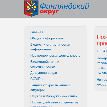
Главная
Пож
Общая информация
про
Бюджет и статистическая
информация
16.04.
Нормотворческая деятельность
Пожар
Взаимодействие и
России
сотрудничество
пожарн
челове
Доступная среда
COVID-19
На тер
мусора
Защита от чрезвычайных
ситуаций
Служба в Вооруженных силах
Противодействие экстремизму
и терроризму