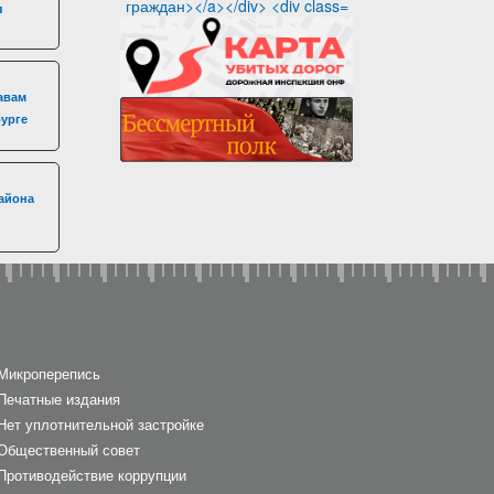
я
авам
бурге
айона
Микроперепись
Печатные издания
Нет уплотнительной застройке
Общественный совет
Противодействие коррупции