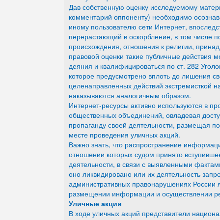
Дав собственную оценку исследуемому материа
комментарий оппоненту) необходимо осознава
иному пользователю сети Интернет, впоследс
перерастающий в оскорбление, в том числе по
происхождения, отношения к религии, принадл
правовой оценки такие публичные действия мо
деяния и квалифицироваться по ст. 282 Уголо
которое предусмотрено вплоть до лишения св
целенаправленных действий экстремисткой н
наказываются аналогичным образом.
Интернет-ресурсы активно используются в п
общественных объединений, овладевая досту
пропаганду своей деятельности, размещая п
месте проведения уличных акций.
Важно знать, что распространение информац
отношении которых судом принято вступившее
деятельности, в связи с выявленными фактами
оно ликвидировано или их деятельность запрещ
административных правонарушениях России я
размещении информации и осуществлении ре
Уличные акции
В ходе уличных акций представители национа