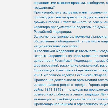
охраняемыми законом правами, свободами, з
государства?
Противодействие экстремистским проявлени
противодействии экстремистской деятельност
граждан России. Ответственность за соверше
характера предусмотрена Кодексом об админ
Российской Федерации.
Зачастую проявление экстремизма становится
общественных объединений, в том числе лид
националистического толка.
В Российской Федерации деятельность и соз
которых направлены на насильственное измен
целостности Российской Федерации, подрыв б
формирований, разжигание социальной, расов
Организация и участие в общественных объед
282.1 Уголовного кодекса Российской Федера
Проявления деятельности организаций такого
истории нашего родного города – Города-гер
войны 1941-1945 гг., не взирая на происхожд
совместную стойкость и отвагу, защищая Лени
мононации – преобладанием белой (арийской
Пропаганда неонацизма и агрессивного наци