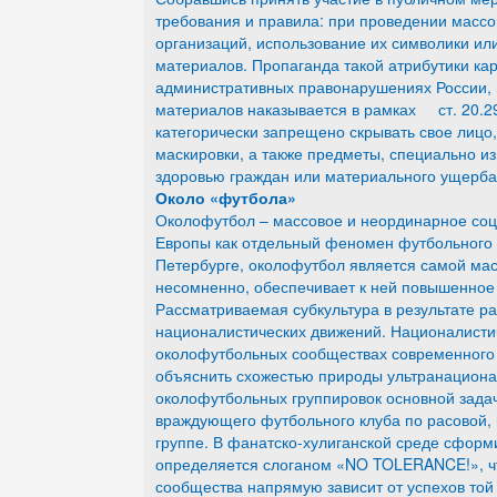
требования и правила: при проведении массов
организаций, использование их символики или
материалов. Пропаганда такой атрибутики кара
административных правонарушениях России, 
материалов наказывается в рамках ст. 20.2
категорически запрещено скрывать свое лицо,
маскировки, а также предметы, специально и
здоровью граждан или материального ущерба
Около «футбола»
Околофутбол – массовое и неординарное соц
Европы как отдельный феномен футбольного х
Петербурге, околофутбол является самой ма
несомненно, обеспечивает к ней повышенное 
Рассматриваемая субкультура в результате ра
националистических движений. Националистич
околофутбольных сообществах современного 
объяснить схожестью природы ультранациона
околофутбольных группировок основной зада
враждующего футбольного клуба по расовой,
группе. В фанатско-хулиганской среде сформ
определяется слоганом «NO TOLERANCE!», чт
сообщества напрямую зависит от успехов той