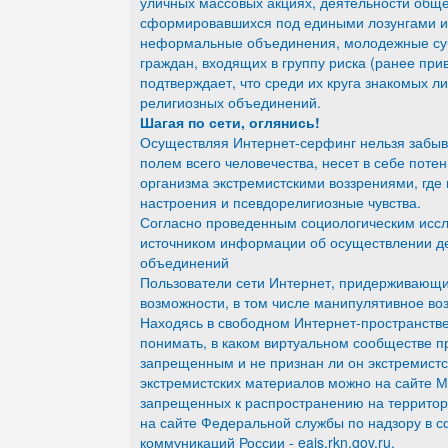
уличных массовых акциях, деятельности обще
сформировавшихся под едиными лозунгами и 
неформальные объединения, молодежные суб
граждан, входящих в группу риска (ранее при
подтверждает, что среди их круга знакомых л
религиозных объединений.
Шагая по сети, оглянись!
Осуществляя Интернет-серфинг нельзя забыв
полем всего человечества, несет в себе пот
организма экстремистскими воззрениями, где
настроения и псевдорелигиозные чувства.
Согласно проведенным социологическим иссл
источником информации об осуществлении де
объединений
Пользователи сети Интернет, придерживающие
возможности, в том числе манипулятивное воз
Находясь в свободном Интернет-пространстве
понимать, в каком виртуальном сообществе п
запрещенным и не признан ли он экстремист
экстремистских материалов можно на сайте Ми
запрещенных к распространению на террито
на сайте Федеральной службы по надзору в 
коммуникаций России - eais.rkn.gov.ru.