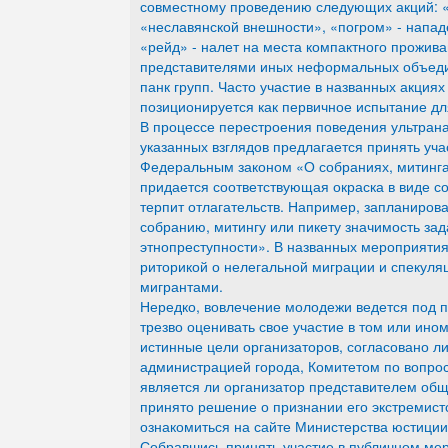
совместному проведению следующих акций: «
«неславянской внешности», «погром» - напад
«рейд» - налет на места компактного прожива
представителями иных неформальных объедин
панк групп. Часто участие в названных акция
позиционируется как первичное испытание дл
В процессе перестроения поведения ультран
указанных взглядов предлагается принять уч
Федеральным законом «О собраниях, митинга
придается соответствующая окраска в виде с
терпит отлагательств. Например, запланиров
собранию, митингу или пикету значимость з
этнопреступности». В названных мероприяти
риторикой о нелегальной миграции и спекуля
мигрантами.
Нередко, вовлечение молодежи ведется под п
трезво оценивать свое участие в том или ино
истинные цели организаторов, согласовано л
администрацией города, Комитетом по вопрос
является ли организатор представителем общ
принято решение о признании его экстремист
ознакомиться на сайте Министерства юстиции
Собравшись принять участие в публичном ме