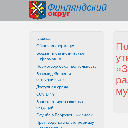
Главная
По
Общая информация
ут
Бюджет и статистическая
информация
«З
Нормотворческая деятельность
Взаимодействие и
ра
сотрудничество
му
Доступная среда
COVID-19
Защита от чрезвычайных
ситуаций
Служба в Вооруженных силах
Противодействие экстремизму
и терроризму