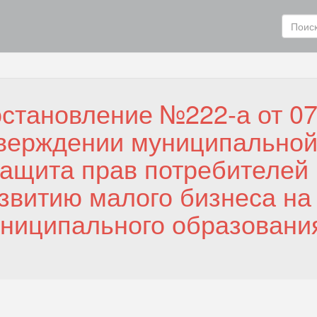
становление №222-а от 07
верждении муниципально
ащита прав потребителей 
звитию малого бизнеса на
ниципального образования