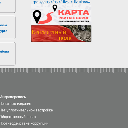
я
авам
бурге
айона
Микроперепись
Печатные издания
Нет уплотнительной застройке
Общественный совет
Противодействие коррупции