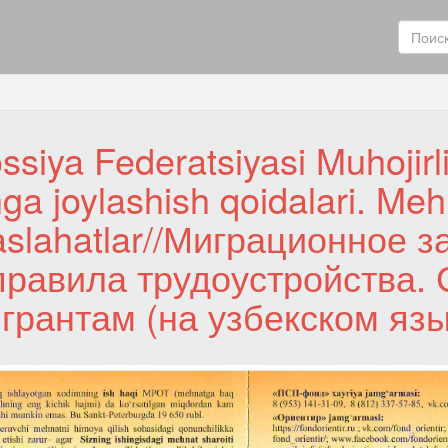
ssiya Federatsiyasi Muhojirli
hga joylashish qoidalari. Meh
slahatlar//Миграционное 
правила трудоустройства.
грантам (на узбекском язы