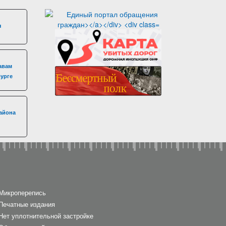
я
авам
бурге
айона
Микроперепись
Печатные издания
Нет уплотнительной застройке