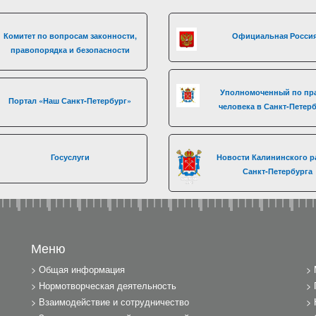
Комитет по вопросам законности,
Официальная Росси
правопорядка и безопасности
Уполномоченный по пр
Портал «Наш Санкт-Петербург»
человека в Санкт-Петер
Госуслуги
Новости Калининского р
Санкт-Петербурга
Меню
Общая информация
Нормотворческая деятельность
Взаимодействие и сотрудничество