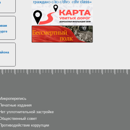
я
авам
бурге
айона
Микроперепись
Печатные издания
Нет уплотнительной застройке
Общественный совет
Противодействие коррупции