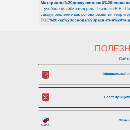
Материалы%20дискуссионной%20площадки
– учебное пособие под ред. Пивненко Р.Р., 
самоуправление как основа развития террито
ТОС%20как%20основа%20развития%20терр
ПОЛЕЗ
Сайты
Официальный по
Совет муниципа
Общен