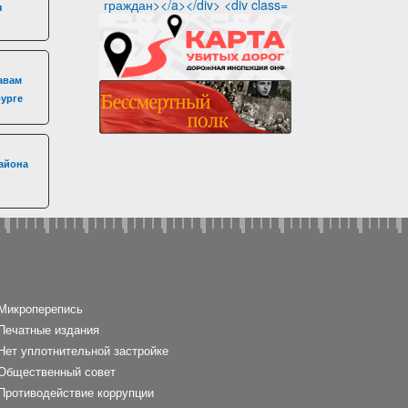
я
авам
бурге
айона
Микроперепись
Печатные издания
Нет уплотнительной застройке
Общественный совет
Противодействие коррупции