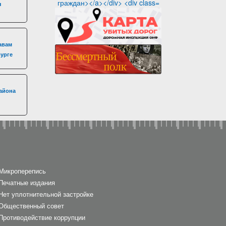
я
авам
бурге
айона
Микроперепись
Печатные издания
Нет уплотнительной застройке
Общественный совет
Противодействие коррупции