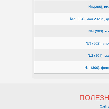
№6(305), ию
№5 (304), май 2023г., 
№4 (303), ма
№3 (302), апр
№2 (301), ма
№1 (300), февр
ПОЛЕЗ
Сайты