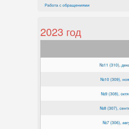
Работа с обращениями
2023 год
№11 (310), дек
№10 (309), ноя
№9 (308), октя
№8 (307), сент
№7 (306), авг