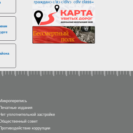
я
авам
бурге
айона
Микроперепись
Печатные издания
Нет уплотнительной застройке
Общественный совет
Противодействие коррупции