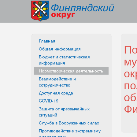
Главная
По
Общая информация
му
Бюджет и статистическая
информация
ок
Нормотворческая деятельность
Взаимодействие и
по
сотрудничество
об
Доступная среда
COVID-19
Фи
Защита от чрезвычайных
ситуаций
Служба в Вооруженных силах
Противодействие экстремизму
и терроризму