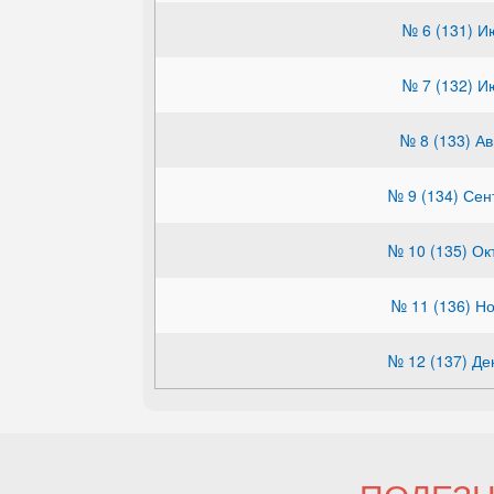
№ 6 (131) И
№ 7 (132) И
№ 8 (133) Ав
№ 9 (134) Сен
№ 10 (135) Ок
№ 11 (136) Н
№ 12 (137) Де